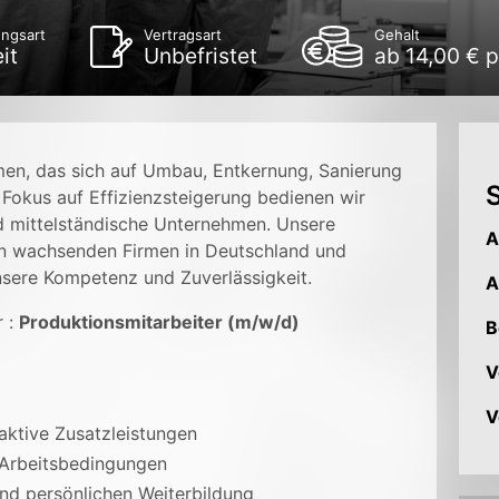
ungsart
Vertragsart
Gehalt
it
Unbefristet
ab 14,00 € 
men, das sich auf Umbau, Entkernung, Sanierung
S
em Fokus auf Effizienzsteigerung bedienen wir
 mittelständische Unternehmen. Unsere
A
en wachsenden Firmen in Deutschland und
nsere Kompetenz und Zuverlässigkeit.
A
r :
Produktionsmitarbeiter (m/w/d)
B
V
V
ktive Zusatzleistungen
 Arbeitsbedingungen
und persönlichen Weiterbildung