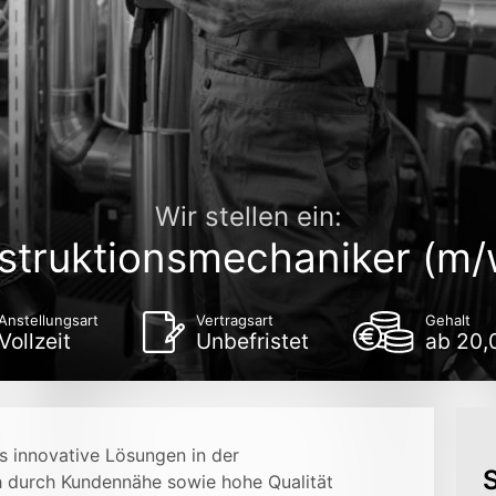
Wir stellen ein:
struktionsmechaniker (m/
Anstellungsart
Vertragsart
Gehalt
Vollzeit
Unbefristet
ab 20,
s innovative Lösungen in der
S
h durch Kundennähe sowie hohe Qualität