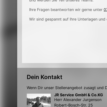
und werden Sie Teil unseres Teams.
Ihre Fragen beantworten wir gerne unter
0
Wir sind gespannt auf Ihre Unterlagen und 
Dein Kontakt
Wenn Dir unser Stellenangebot zusagt und Du
JR Service GmbH & Co.KG
Herr Alexander Jurgenson
Robert-Bosch-Str. 25