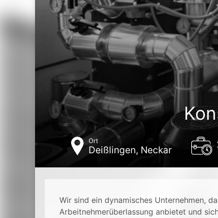
Kon
Ort
Deißlingen, Neckar
Wir sind ein dynamisches Unternehmen, da
Arbeitnehmerüberlassung anbietet und sic