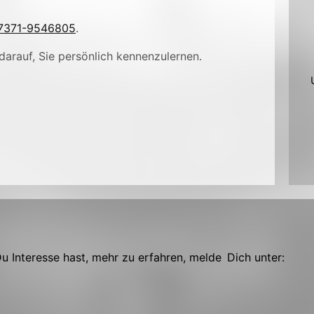
7371-9546805
.
darauf, Sie persönlich kennenzulernen.
 Interesse hast, mehr zu erfahren, melde Dich unter: