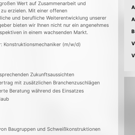
 großen Wert auf Zusammenarbeit und
A
 zu erzielen. Mit einer offenen
liche und berufliche Weiterentwicklung unserer
A
tgeber bieten wir Ihnen nicht nur ein angenehmes
B
rspektiven in einem wachsenden Markt.
V
: Konstruktionsmechaniker (m/w/d)
V
ersprechenden Zukunftsaussichten
ertrag mit zusätzlichen Branchenzuschlägen
ierte Beratung während des Einsatzes
laub
e von Baugruppen und Schweißkonstruktionen