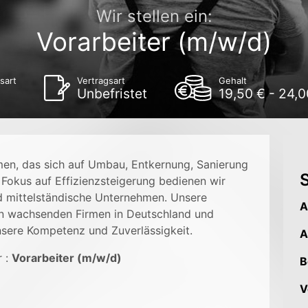
Wir stellen ein:
Vorarbeiter (m/w/d)
sart
Vertragsart
Gehalt
Unbefristet
19,50 € - 24,
men, das sich auf Umbau, Entkernung, Sanierung
S
em Fokus auf Effizienzsteigerung bedienen wir
 mittelständische Unternehmen. Unsere
A
en wachsenden Firmen in Deutschland und
nsere Kompetenz und Zuverlässigkeit.
A
r :
Vorarbeiter (m/w/d)
B
V