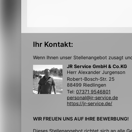
Ihr Kontakt:
Wenn Ihnen unser Stellenangebot zusagt und 
JR Service GmbH & Co.KG
Herr Alexander Jurgenson
Robert-Bosch-Str. 25
88499 Riedlingen
Tel:
07371 9546801
personal@jr-service.de
https://jr-service.de/
WIR FREUEN UNS AUF IHRE BEWERBUNG!
Dieses Stellenangebot richtet sich an alle G