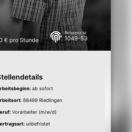
Referenz-Id
1049-53
00 € pro Stunde
tellendetails
rbeitsbeginn:
ab sofort
rbeitsort:
88499 Riedlingen
eruf:
Vorarbeiter (m/w/d)
ertragsart:
unbefristet