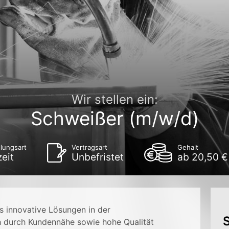
Wir stellen ein:
Schweißer (m/w/d)
llungsart
Vertragsart
Gehalt
zeit
Unbefristet
ab 20,50 €
s innovative Lösungen in der
S
h durch Kundennähe sowie hohe Qualität