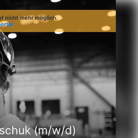
uf nicht mehr möglich.
ortal
tschuk (m/w/d)