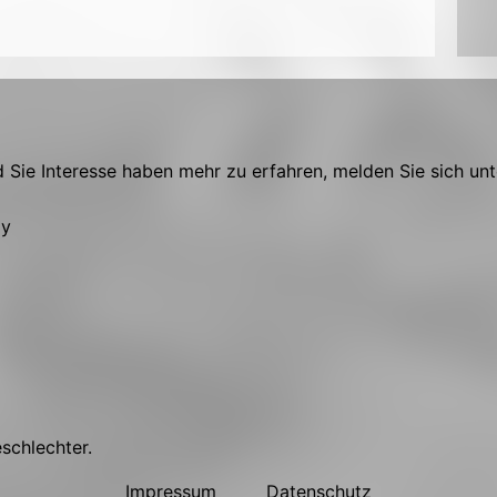
Sie Interesse haben mehr zu erfahren, melden Sie sich unt
ly
eschlechter.
Impressum
Datenschutz