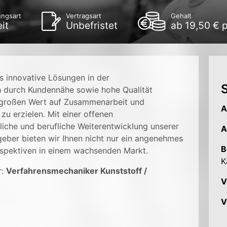
ungsart
Vertragsart
Gehalt
eit
Unbefristet
ab 19,50 € 
s innovative Lösungen in der
S
h durch Kundennähe sowie hohe Qualität
 großen Wert auf Zusammenarbeit und
A
 zu erzielen. Mit einer offenen
liche und berufliche Weiterentwicklung unserer
A
tgeber bieten wir Ihnen nicht nur ein angenehmes
B
rspektiven in einem wachsenden Markt.
K
r:
Verfahrensmechaniker Kunststoff /
V
V