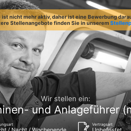
ist nicht mehr aktiv, daher ist eine Bewerbung dara
ere Stellenangebote finden Sie in unserem
Stellenp
Wir stellen ein:
inen- und Anlageführer (
ungsart
Vertragsart
cht / Nacht / Wochenende
Unbefristet