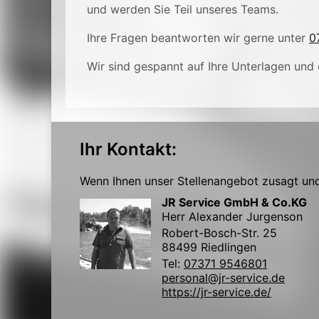
und werden Sie Teil unseres Teams.
Ihre Fragen beantworten wir gerne unter
0
Wir sind gespannt auf Ihre Unterlagen und 
Ihr Kontakt:
Wenn Ihnen unser Stellenangebot zusagt und 
JR Service GmbH & Co.KG
Herr Alexander Jurgenson
Robert-Bosch-Str. 25
88499 Riedlingen
Tel:
07371 9546801
personal@jr-service.de
https://jr-service.de/