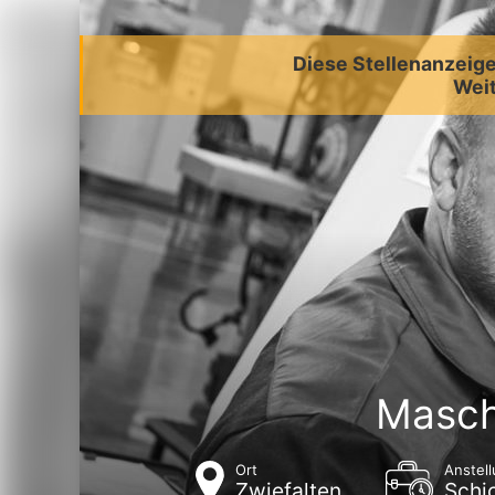
Diese Stellenanzeige 
Weit
Masch
Ort
Anstell
Zwiefalten
Schi