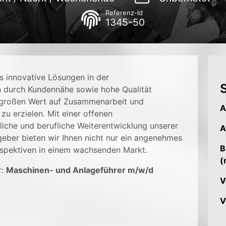
Referenz-Id
1345-50
s innovative Lösungen in der
S
h durch Kundennähe sowie hohe Qualität
 großen Wert auf Zusammenarbeit und
A
 zu erzielen. Mit einer offenen
liche und berufliche Weiterentwicklung unserer
A
tgeber bieten wir Ihnen nicht nur ein angenehmes
B
rspektiven in einem wachsenden Markt.
(
r:
Maschinen- und Anlageführer m/w/d
V
V