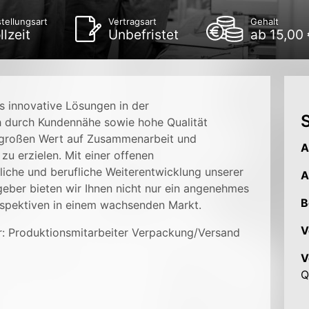
tellungsart
Vertragsart
Gehalt
llzeit
Unbefristet
ab 15,00
s innovative Lösungen in der
S
h durch Kundennähe sowie hohe Qualität
 großen Wert auf Zusammenarbeit und
A
 zu erzielen. Mit einer offenen
liche und berufliche Weiterentwicklung unserer
A
tgeber bieten wir Ihnen nicht nur ein angenehmes
B
rspektiven in einem wachsenden Markt.
V
: Produktionsmitarbeiter Verpackung/Versand
V
Q