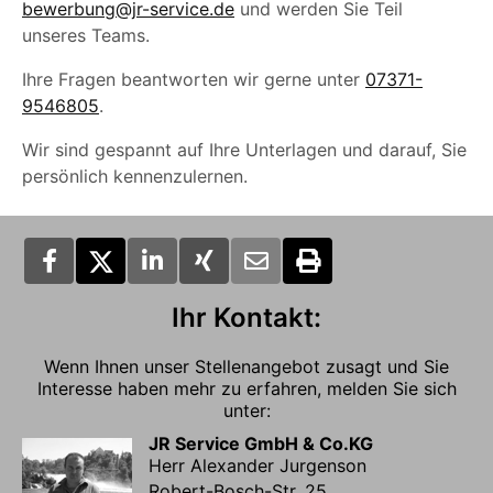
bewerbung@jr-service.de
und werden Sie Teil
unseres Teams.
Ihre Fragen beantworten wir gerne unter
07371-
9546805
.
Wir sind gespannt auf Ihre Unterlagen und darauf, Sie
persönlich kennenzulernen.
Ihr Kontakt:
Wenn Ihnen unser Stellenangebot zusagt und Sie
Interesse haben mehr zu erfahren, melden Sie sich
unter:
JR Service GmbH & Co.KG
Herr Alexander Jurgenson
Robert-Bosch-Str. 25