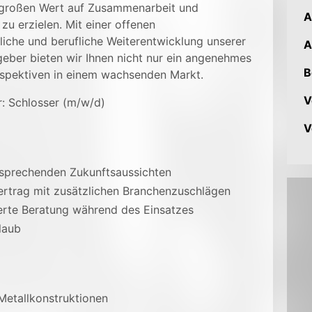
 großen Wert auf Zusammenarbeit und
A
 zu erzielen. Mit einer offenen
liche und berufliche Weiterentwicklung unserer
A
tgeber bieten wir Ihnen nicht nur ein angenehmes
B
rspektiven in einem wachsenden Markt.
V
: Schlosser (m/w/d)
V
ersprechenden Zukunftsaussichten
ertrag mit zusätzlichen Branchenzuschlägen
ierte Beratung während des Einsatzes
laub
Metallkonstruktionen