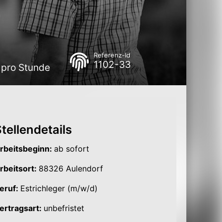
Referenz-Id
1102-33
 pro Stunde
tellendetails
rbeitsbeginn:
ab sofort
rbeitsort:
88326 Aulendorf
eruf:
Estrichleger (m/w/d)
ertragsart:
unbefristet