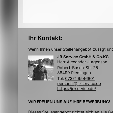
Ihr Kontakt:
Wenn Ihnen unser Stellenangebot zusagt und 
JR Service GmbH & Co.KG
Herr Alexander Jurgenson
Robert-Bosch-Str. 25
88499 Riedlingen
Tel:
07371 9546801
personal@jr-service.de
https://jr-service.de/
WIR FREUEN UNS AUF IHRE BEWERBUNG!
Dieses Stellenangebot richtet sich an alle G