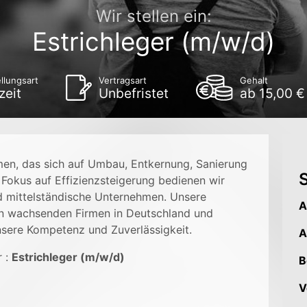
Wir stellen ein:
Estrichleger (m/w/d)
llungsart
Vertragsart
Gehalt
zeit
Unbefristet
ab 15,00 €
men, das sich auf Umbau, Entkernung, Sanierung
S
em Fokus auf Effizienzsteigerung bedienen wir
 mittelständische Unternehmen. Unsere
A
en wachsenden Firmen in Deutschland und
nsere Kompetenz und Zuverlässigkeit.
A
r :
Estrichleger (m/w/d)
B
V