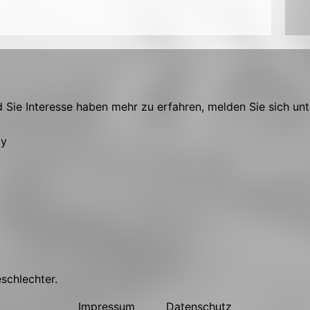
Sie Interesse haben mehr zu erfahren, melden Sie sich unt
ly
eschlechter.
Impressum
Datenschutz