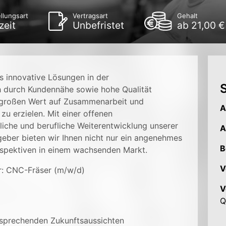
llungsart
Vertragsart
Gehalt
zeit
Unbefristet
ab 21,00 €
s innovative Lösungen in der
S
h durch Kundennähe sowie hohe Qualität
 großen Wert auf Zusammenarbeit und
A
 zu erzielen. Mit einer offenen
liche und berufliche Weiterentwicklung unserer
A
tgeber bieten wir Ihnen nicht nur ein angenehmes
B
rspektiven in einem wachsenden Markt.
V
r: CNC-Fräser (m/w/d)
V
Q
ersprechenden Zukunftsaussichten