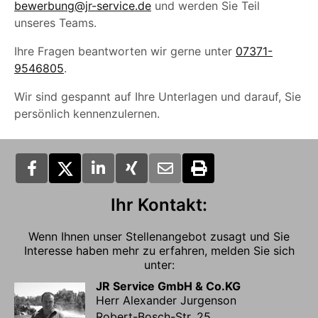
bewerbung@jr-service.de
und werden Sie Teil
unseres Teams.
Ihre Fragen beantworten wir gerne unter
07371-
9546805
.
Wir sind gespannt auf Ihre Unterlagen und darauf, Sie
persönlich kennenzulernen.
Ihr Kontakt:
Wenn Ihnen unser Stellenangebot zusagt und Sie
Interesse haben mehr zu erfahren, melden Sie sich
unter:
JR Service GmbH & Co.KG
Herr Alexander Jurgenson
Robert-Bosch-Str. 25