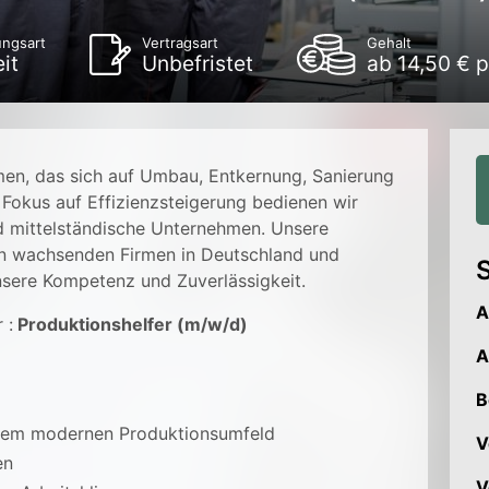
ungsart
Vertragsart
Gehalt
eit
Unbefristet
ab 14,50 € 
men, das sich auf Umbau, Entkernung, Sanierung
em Fokus auf Effizienzsteigerung bedienen wir
 mittelständische Unternehmen. Unsere
en wachsenden Firmen in Deutschland und
S
nsere Kompetenz und Zuverlässigkeit.
A
 :
Produktionshelfer (m/w/d)
A
B
einem modernen Produktionsumfeld
V
en
V